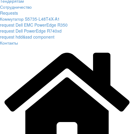
Тендерятам
Сотрудничество
Requests
Коммутатор S5735-L48T4X-A1
request Dell EMC PowerEdge R350
request Dell PowerEdge R740xd
request hdd&ssd component
Контакты