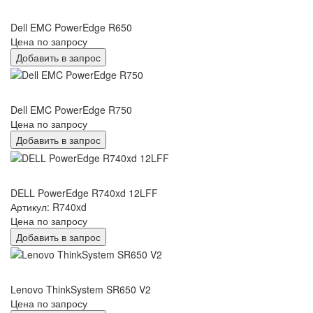
корпоративных приложений, таких как базы данных,
виртуализация, облачные вычисления и другие. Его высокая
Dell EMC PowerEdge R650
производительность, надежность и масштабируемость делают
Цена по запросу
его идеальным выбором для бизнеса любого размера.
Добавить в запрос
Dell EMC PowerEdge R750
Цена по запросу
Добавить в запрос
DELL PowerEdge R740xd 12LFF
Артикул: R740xd
Цена по запросу
Добавить в запрос
Lenovo ThinkSystem SR650 V2
Цена по запросу