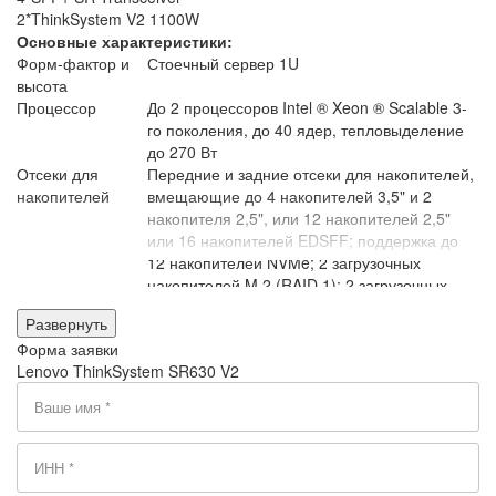
2*ThinkSystem V2 1100W
Основные характеристики:
Форм-фактор и
Стоечный сервер 1U
высота
Процессор
До 2 процессоров Intel
®
Xeon
®
Scalable 3-
го поколения, до 40 ядер, тепловыделение
до 270 Вт
Отсеки для
Передние и задние отсеки для накопителей,
накопителей
вмещающие до 4 накопителей 3,5" и 2
накопителя 2,5", или 12 накопителей 2,5"
или 16 накопителей EDSFF; поддержка до
12 накопителей NVMe; 2 загрузочных
накопителей M.2 (RAID 1); 2 загрузочных
накопителя с тыльным доступом (RAID 1)
Развернуть
толщиной 7 мм
Форма заявки
Оперативная
32 разъема для модулей памяти DDR4;
Lenovo ThinkSystem SR630 V2
память
макс. 8 ТБ, набранных 32 модулями 3DS
RDIMM емкостью 256 ГБ; поддержка до 16
модулей энергонезависимой памяти
Intel
®
Optane™ Persistent Memory 200
Series (PMem)
Разъемы
До 3 разъемов PCIe 4.0, 1 разъем OCP 3.0, 1